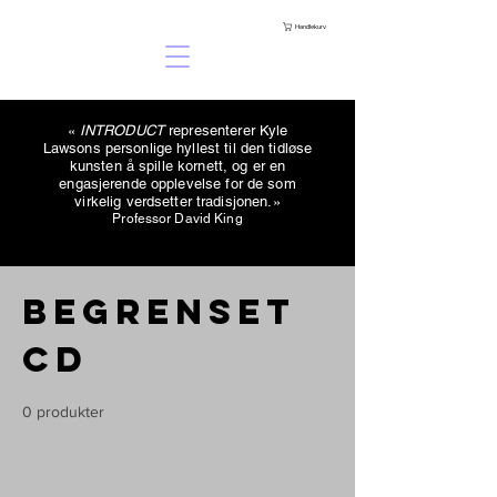
Handlekurv
«
INTRODUCT
representerer Kyle
Lawsons personlige hyllest til den tidløse
kunsten å spille kornett, og er en
engasjerende opplevelse for de som
virkelig verdsetter tradisjonen.»
Professor David King
Begrenset
CD
0 produkter