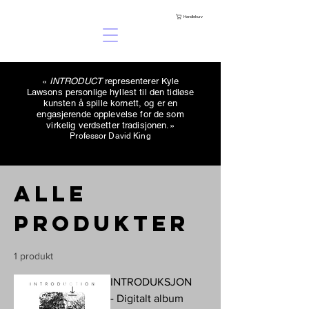
Handlekurv
«
INTRODUCT
representerer Kyle
Lawsons personlige hyllest til den tidløse
kunsten å spille kornett, og er en
engasjerende opplevelse for de som
virkelig verdsetter tradisjonen.»
Professor David King
Alle
produkter
1 produkt
INTRODUKSJON
- Digitalt album