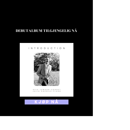
DEBUTALBUM TILGJENGELIG NÅ
KJØP NÅ