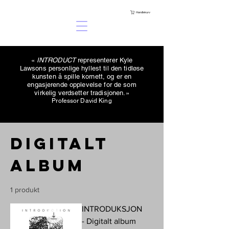
Handlekurv
«
INTRODUCT
representerer Kyle
Lawsons personlige hyllest til den tidløse
kunsten å spille kornett, og er en
engasjerende opplevelse for de som
virkelig verdsetter tradisjonen.»
Professor David King
Digitalt
album
1 produkt
INTRODUKSJON
- Digitalt album